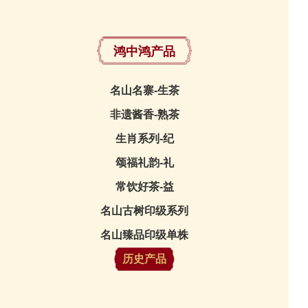
鸿中鸿产品
名山名寨-生茶
非遗酱香-熟茶
生肖系列-纪
颂福礼韵-礼
常饮好茶-益
名山古树印级系列
名山臻品印级单株
历史产品