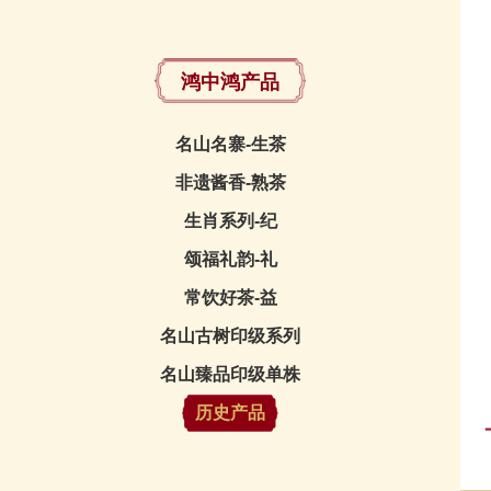
鸿中鸿产品
名山名寨-生茶
非遗酱香-熟茶
生肖系列-纪
颂福礼韵-礼
常饮好茶-益
名山古树印级系列
名山臻品印级单株
历史产品