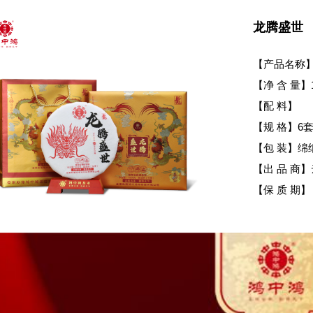
龙腾盛世
【产品名称
【净 含 量】1
【配 料】
【规 格】6套
【包 装】绵
【出 品 商
【保 质 期】