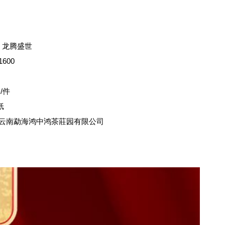
】龙腾盛世
600
/件
纸
】云南勐海鸿中鸿茶莊园有限公司