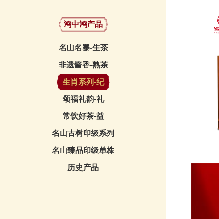
鸿中鸿产品
名山名寨-生茶
非遗酱香-熟茶
生肖系列-纪
颂福礼韵-礼
常饮好茶-益
名山古树印级系列
名山臻品印级单株
历史产品